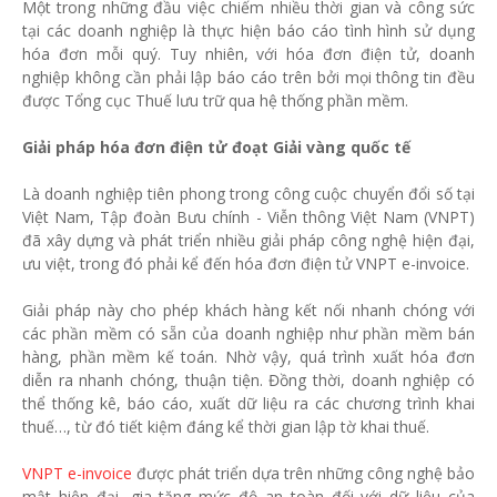
Một trong những đầu việc chiếm nhiều thời gian và công sức
tại các doanh nghiệp là thực hiện báo cáo tình hình sử dụng
hóa đơn mỗi quý. Tuy nhiên, với hóa đơn điện tử, doanh
nghiệp không cần phải lập báo cáo trên bởi mọi thông tin đều
được Tổng cục Thuế lưu trữ qua hệ thống phần mềm.
Giải pháp hóa đơn điện tử đoạt Giải vàng quốc tế
Là doanh nghiệp tiên phong trong công cuộc chuyển đổi số tại
Việt Nam, Tập đoàn Bưu chính - Viễn thông Việt Nam (VNPT)
đã xây dựng và phát triển nhiều giải pháp công nghệ hiện đại,
ưu việt, trong đó phải kể đến hóa đơn điện tử VNPT e-invoice.
Giải pháp này cho phép khách hàng kết nối nhanh chóng với
các phần mềm có sẵn của doanh nghiệp như phần mềm bán
hàng, phần mềm kế toán. Nhờ vậy, quá trình xuất hóa đơn
diễn ra nhanh chóng, thuận tiện. Đồng thời, doanh nghiệp có
thể thống kê, báo cáo, xuất dữ liệu ra các chương trình khai
thuế…, từ đó tiết kiệm đáng kể thời gian lập tờ khai thuế.
VNPT e-invoice
được phát triển dựa trên những công nghệ bảo
mật hiện đại, gia tăng mức độ an toàn đối với dữ liệu của