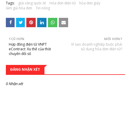
Tags:
giải vàng quốc tế
Hóa đơn điện tử
hóa đơn giấy
làm giả hóa đơn
Tin nóng
CŨ HƠN
MỚI HƠN
Hợp đồng điện tử VNPT
Vì sao doanh nghiệp buộc phải
eContract: Xu thế của thời
sử dụng hóa đơn điện tử?
chuyển đổi số
ĐĂNG NHẬN XÉT
0 Nhận xét