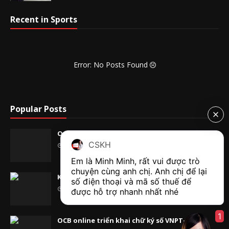
Recent in Sports
Error: No Posts Found
Popular Posts
OCB áp dụng ngân hàng điện tử
CSKH
Tháng 10 10, 2013
Em là Minh Minh, rất vui được trò 
chuyện cùng anh chị. Anh chị để lại 
Khó khăn với chữ ký số
số điện thoại và mã số thuế để 
Tháng 10 10, 2013
được hỗ trợ nhanh nhất nhé  
1
OCB online triển khai chữ ký số VNPT-CA