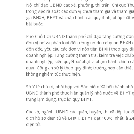
Nội chỉ đạo UBND các xã, phường, thị trấn, Chi cục T
trong việc rà soát các đơn vị chưa tham gia và tham 
gia BHXH, BHYT và chấp hành các quy định, pháp luật 
bắt buộc.
Phó Chủ tịch UBND thành phố chỉ đạo tăng cường đôn
đơn vị nợ và phân loại đối tượng nợ do cơ quan BHXH 
đôn đốc, yêu cầu các đơn vị nộp tiền BHXH theo quy địn
doanh nghiệp. Tăng cường thanh tra, kiểm tra việc chấp
doanh nghiệp, kiên quyết xử phạt vi phạm hành chính 
quan Công an xử lý theo quy định; trường hợp cần thiết 
không nghiêm túc thực hiện.
Sở Y tế chủ trì, phối hợp với Bảo hiểm Xã hội thành ph
UBND thành phố thực hiện quản lý nhà nước về BHYT qua
trạng lạm dụng, trục lợi quỹ BHYT.
Các sở, ngành, UBND các quận, huyện, thị xã tiếp tục
dịch hồ sơ điện tử về BHXH, BHYT đạt 100%, nhất là 24
điện tử.