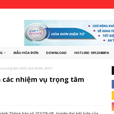
NG
MẪU HÓA ĐƠN
DOWNLOAD
HOTLINE: 0912348816
m vụ trọng tâm chính sách BHXH, BHYT
n các nhiệm vụ trọng tâm
ành Thông báo số 232/TB-VP, truyền đạt kết luận của