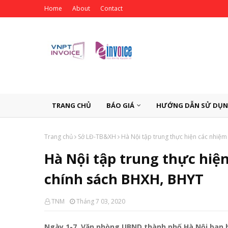
Home
About
Contact
TRANG CHỦ
BÁO GIÁ
HƯỚNG DẪN SỬ DỤ
Trang chủ
Sở LĐ-TB&XH
Hà Nội tập trung thực hiện các nhiệ
Hà Nội tập trung thực hiệ
chính sách BHXH, BHYT
TNM
Tháng 7 03, 2020
Ngày 1-7, Văn phòng UBND thành phố Hà Nội ban h