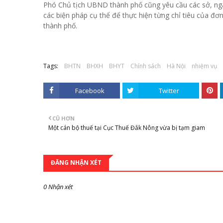
Phó Chủ tịch UBND thành phố cũng yêu cầu các sở, ngà
các biện pháp cụ thể để thực hiện từng chỉ tiêu của đ
thành phố.
Tags:
BHTN
BHXH
BHYT
Chính sách
Hà Nội
nhiệm vụ
Facebook
Twitter
CŨ HƠN
Một cán bộ thuế tại Cục Thuế Đắk Nông vừa bị tạm giam
ĐĂNG NHẬN XÉT
0 Nhận xét