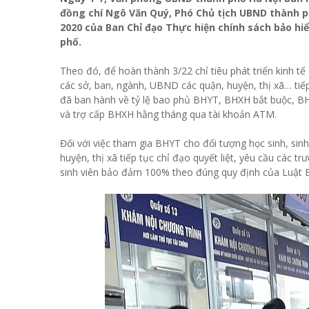
đồng chí Ngô Văn Quý, Phó Chủ tịch UBND thành ph
2020 của Ban Chỉ đạo Thực hiện chính sách bảo hiể
phố.
Theo đó, để hoàn thành 3/22 chỉ tiêu phát triển kinh 
các sở, ban, ngành, UBND các quận, huyện, thị xã… tiế
đã ban hành về tỷ lệ bao phủ BHYT, BHXH bắt buộc, BH
và trợ cấp BHXH hằng tháng qua tài khoản ATM.
Đối với việc tham gia BHYT cho đối tượng học sinh, si
huyện, thị xã tiếp tục chỉ đạo quyết liệt, yêu cầu các 
sinh viên bảo đảm 100% theo đúng quy định của Luật B