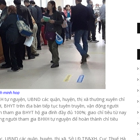
h minh hoạ
XH tự nguyện, UBND các quận, huyện, thị xã thường xuyên chỉ
, BHYT trên địa bàn tiếp tục tuyên truyền, vận động người
h tham gia BHYT hộ gia đình đầy đủ 100%; giao chỉ tiêu từ nay
ợng người tham gia BHXH tự nguyện để hoàn thành chỉ tiêu
buộc, UBND các quận, huyện, thị xã, Sở LĐ,TB&XH, Cục Thuế Hà