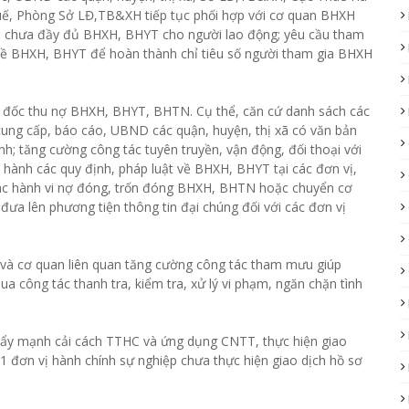
huế, Phòng Sở LĐ,TB&XH tiếp tục phối hợp với cơ quan BHXH
gia chưa đầy đủ BHXH, BHYT cho người lao động; yêu cầu tham
về BHXH, BHYT để hoàn thành chỉ tiêu số người tham gia BHXH
 đốc thu nợ BHXH, BHYT, BHTN. Cụ thể, căn cứ danh sách các
cung cấp, báo cáo, UBND các quận, huyện, thị xã có văn bản
h; tăng cường công tác tuyên truyền, vận động, đối thoại với
 hành các quy định, pháp luật về BHXH, BHYT tại các đơn vị,
các hành vi nợ đóng, trốn đóng BHXH, BHTN hoặc chuyển cơ
đưa lên phương tiện thông tin đại chúng đối với các đơn vị
ố và cơ quan liên quan tăng cường công tác tham mưu giúp
 công tác thanh tra, kiểm tra, xử lý vi phạm, ngăn chặn tình
 đẩy mạnh cải cách TTHC và ứng dụng CNTT, thực hiện giao
1 đơn vị hành chính sự nghiệp chưa thực hiện giao dịch hồ sơ