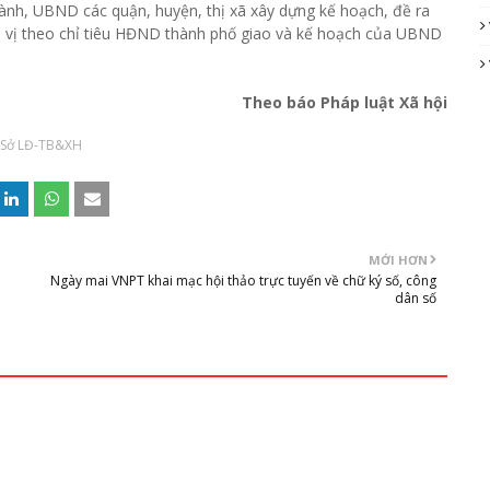
nh, UBND các quận, huyện, thị xã xây dựng kế hoạch, đề ra
ơn vị theo chỉ tiêu HĐND thành phố giao và kế hoạch của UBND
Theo báo Pháp luật Xã hội
Sở LĐ-TB&XH
MỚI HƠN
Ngày mai VNPT khai mạc hội thảo trực tuyến về chữ ký số, công
dân số