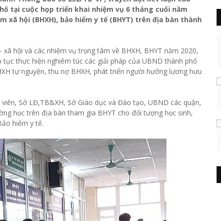
ố tại cuộc họp triển khai nhiệm vụ 6 tháng cuối năm
m xã hội (BHXH), bảo hiểm y tế (BHYT) trên địa bàn thành
tế - xã hội và các nhiệm vụ trọng tâm về BHXH, BHYT năm 2020,
p tục thực hiện nghiêm túc các giải pháp của UBND thành phố
XH tự nguyện, thu nợ BHXH, phát triển người hưởng lương hưu
nh viên, Sở LĐ,TB&XH, Sở Giáo dục và Đào tạo, UBND các quận,
trường học trên địa bàn tham gia BHYT cho đối tượng học sinh,
ảo hiểm y tế.