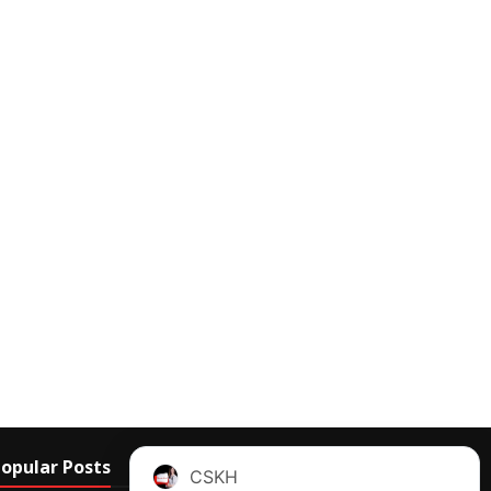
opular Posts
CSKH