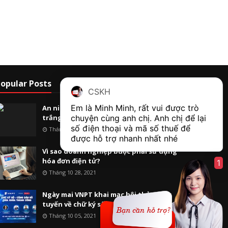
opular Posts
CSKH
Em là Minh Minh, rất vui được trò 
An ninh mạng và câu chuyện "mũ đen, mũ
trắng”
chuyện cùng anh chị. Anh chị để lại 
số điện thoại và mã số thuế để 
Tháng 10 31, 2013
được hỗ trợ nhanh nhất nhé  
Vì sao doanh nghiệp buộc phải sử dụng
hóa đơn điện tử?
1
Tháng 10 28, 2021
Ngày mai VNPT khai mạc hội thảo trực
tuyến về chữ ký số, công dân số
Tháng 10 05, 2021