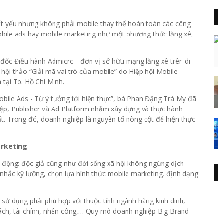
tất yếu nhưng không phải mobile thay thế hoàn toàn các công
bile ads hay mobile marketing như một phương thức lăng xê,
đốc Điều hành Admicro - đơn vị sở hữu mạng lăng xê trên di
hội thảo “Giải mã vai trò của mobile” do Hiệp hội Mobile
tại Tp. Hồ Chí Minh.
obile Ads - Từ ý tưởng tới hiện thực”, bà Phan Đặng Trà My đã
iệp, Publisher và Ad Platform nhằm xây dựng và thực hành
ất. Trong đó, doanh nghiệp là nguyên tố nòng cột để hiện thực
arketing
 động: độc giả cũng như đời sống xã hội không ngừng dịch
nhắc kỹ lưỡng, chọn lựa hình thức mobile marketing, định dạng
sử dụng phải phù hợp với thuộc tính ngành hàng kinh dinh,
 sách, tài chính, nhân công,… Quy mô doanh nghiệp Big Brand