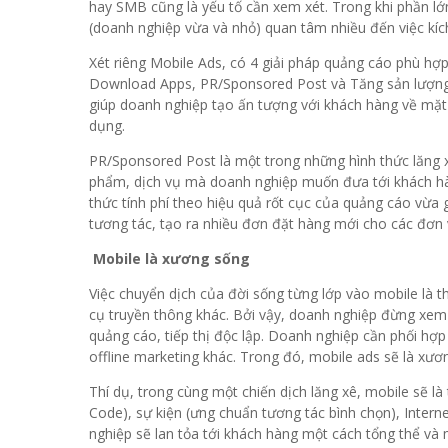
hay SMB cũng là yếu tố cần xem xét. Trong khi phần l
(doanh nghiệp vừa và nhỏ) quan tâm nhiều đến việc kích
Xét riêng Mobile Ads, có 4 giải pháp quảng cáo phù hợ
Download Apps, PR/Sponsored Post và Tăng sản lượng
giúp doanh nghiệp tạo ấn tượng với khách hàng về mặt
dụng.
PR/Sponsored Post là một trong những hình thức lăng x
phẩm, dịch vụ mà doanh nghiệp muốn đưa tới khách hàn
thức tính phí theo hiệu quả rốt cục của quảng cáo vừa 
tương tác, tạo ra nhiều đơn đặt hàng mới cho các đơn 
Mobile là xương sống
Việc chuyển dịch của đời sống từng lớp vào mobile là 
cụ truyền thông khác. Bởi vậy, doanh nghiệp đừng xe
quảng cáo, tiếp thị độc lập. Doanh nghiệp cần phối hợp 
offline marketing khác. Trong đó, mobile ads sẽ là xươ
Thí dụ, trong cùng một chiến dịch lăng xê, mobile sẽ 
Code), sự kiện (ưng chuẩn tương tác bình chọn), Intern
nghiệp sẽ lan tỏa tới khách hàng một cách tổng thể v