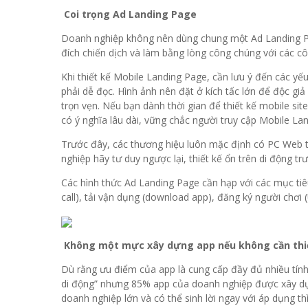
Coi trọng Ad Landing Page
Doanh nghiệp không nên dùng chung một Ad Landing Pa
đích chiến dịch và làm bằng lòng công chúng với các cô
Khi thiết kế Mobile Landing Page, cần lưu ý đến các yếu
phải dễ đọc. Hình ảnh nên đặt ở kích tấc lớn để độc gi
trọn vẹn. Nếu bạn dành thời gian để thiết kế mobile sit
có ý nghĩa lâu dài, vững chắc người truy cập Mobile La
Trước đây, các thương hiệu luôn mặc định có PC Web trư
nghiệp hãy tư duy ngược lại, thiết kế ổn trên di động tr
Các hình thức Ad Landing Page cần hạp với các mục tiê
call), tải vận dụng (download app), đăng ký người chơi 
Không một mực xây dựng app nếu không cần th
Dù rằng ưu điểm của app là cung cấp đầy đủ nhiều tín
di động” nhưng 85% app của doanh nghiệp được xây dựn
doanh nghiệp lớn và có thể sinh lời ngay với áp dụng thì