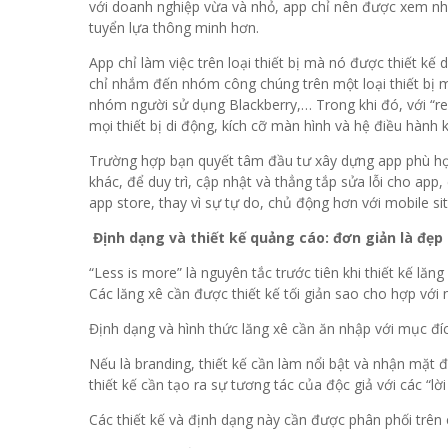
với doanh nghiệp vừa và nhỏ, app chỉ nên được xem như m
tuyển lựa thông minh hơn.
App chỉ làm việc trên loại thiết bị mà nó được thiết kế
chỉ nhắm đến nhóm công chúng trên một loại thiết bị 
nhóm người sử dụng Blackberry,… Trong khi đó, với “res
mọi thiết bị di động, kích cỡ màn hình và hệ điều hành 
Trường hợp bạn quyết tâm đầu tư xây dựng app phù hợp 
khác, để duy trì, cập nhật và thẳng tắp sửa lỗi cho ap
app store, thay vì sự tự do, chủ động hơn với mobile sit
Định dạng và thiết kế quảng cáo: đơn giản là đẹp
“Less is more” là nguyên tắc trước tiên khi thiết kế lăng
Các lăng xê cần được thiết kế tối giản sao cho hợp với 
Định dạng và hình thức lăng xê cần ăn nhập với mục đí
Nếu là branding, thiết kế cần làm nổi bật và nhận mặt
thiết kế cần tạo ra sự tương tác của độc giả với các “l
Các thiết kế và định dạng này cần được phân phối trên c