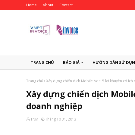
Home
About
Contact
TRANG CHỦ
BÁO GIÁ
HƯỚNG DẪN SỬ DỤ
Trang chủ
Xây dựng chiến dịch Mobile Ads: 5 lời khuyên có íc
Xây dựng chiến dịch Mobile
doanh nghiệp
TNM
Tháng 10 31, 2013