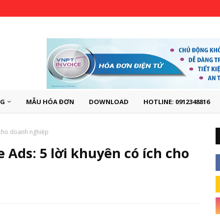
NG
MẪU HÓA ĐƠN
DOWNLOAD
HOTLINE: 0912348816
h cho doanh nghiệp
 Ads: 5 lời khuyên có ích cho