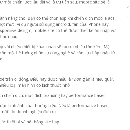
ột chiến lược lâu dài và là ưu tiên sau, mobile site sẽ là
 dành riêng cho. Bạn có thể chọn app khi chiến dịch mobile ads
một mực, Ví dụ người sử dụng android, fan của iPhone hay
ponsive design”, mobile site có thể được thiết kế ăn nhập với
khác nhau.
với nhiều thiết bị khác nhau sẽ tạo ra nhiều tốn kém. Mặt
p, cần một hệ thống nhân sự công nghệ và cần sự chấp nhận từ
e.
 xê trên di động. Điều này được hiểu là “Đơn giản là hiệu quả”.
nhiều loại màn hình có kích thước nhỏ.
ch chiến dịch: mục đích branding hay performance based.
 được hình ảnh của thương hiệu. Nếu là performance based,
ời mời” do doanh nghiệp đưa ra.
ác thiết bị và hệ thống site hạp.