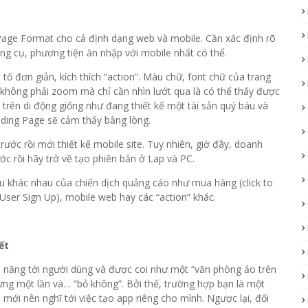
ge Format cho cả định dạng web và mobile. Cần xác định rõ
ng cụ, phương tiện ăn nhập với mobile nhất có thể.
 tố đơn giản, kích thích “action”. Màu chữ, font chữ của trang
ả không phải zoom mà chỉ cần nhìn lướt qua là có thể thấy được
e trên di động giống như đang thiết kế một tài sản quý báu và
nding Page sẽ cảm thấy bằng lòng.
ớc rồi mới thiết kế mobile site. Tuy nhiên, giờ đây, doanh
ước rồi hãy trở về tạo phiên bản ở Lap và PC.
u khác nhau của chiến dịch quảng cáo như mua hàng (click to
(User Sign Up), mobile web hay các “action” khác.
iết
h năng tới người dùng và được coi như một “văn phòng ảo trên
g một lần và… “bỏ không”. Bởi thế, trường hợp bạn là một
 mới nên nghĩ tới việc tạo app riêng cho mình. Ngược lại, đối