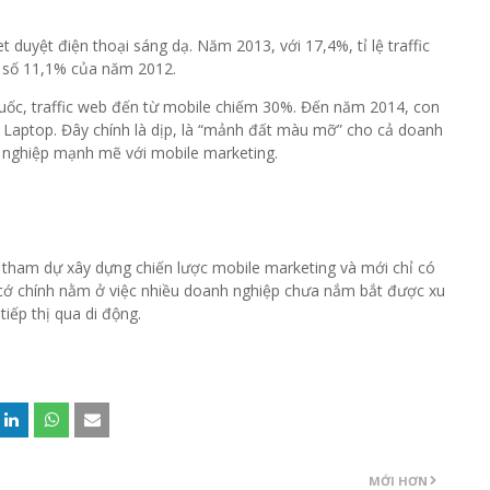
t duyệt điện thoại sáng dạ. Năm 2013, với 17,4%, tỉ lệ traffic
n số 11,1% của năm 2012.
quốc, traffic web đến từ mobile chiếm 30%. Đến năm 2014, con
, Laptop. Đây chính là dịp, là “mảnh đất màu mỡ” cho cả doanh
c nghiệp mạnh mẽ với mobile marketing.
 tham dự xây dựng chiến lược mobile marketing và mới chỉ có
 cớ chính nằm ở việc nhiều doanh nghiệp chưa nắm bắt được xu
iếp thị qua di động.
MỚI HƠN